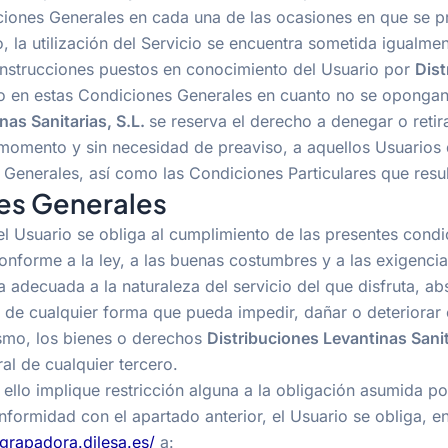
iones Generales en cada una de las ocasiones en que se pr
 la utilización del Servicio se encuentra sometida igualmen
instrucciones puestos en conocimiento del Usuario por
Dist
o en estas Condiciones Generales en cuanto no se opongan 
nas Sanitarias, S.L.
se reserva el derecho a denegar o retir
momento y sin necesidad de preaviso, a aquellos Usuarios
Generales, así como las Condiciones Particulares que resul
es Generales
el Usuario se obliga al cumplimiento de las presentes cond
onforme a la ley, a las buenas costumbres y a las exigencia
 adecuada a la naturaleza del servicio del que disfruta, ab
 , de cualquier forma que pueda impedir, dañar o deteriorar 
smo, los bienes o derechos
Distribuciones Levantinas Sanit
al de cualquier tercero.
e ello implique restricción alguna a la obligación asumida p
formidad con el apartado anterior, el Usuario se obliga, en 
ngrapadora.dilesa.es/
a: