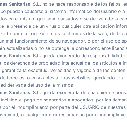
nas Sanitarias, S.L.
no se hace responsable de los fallos, e
que puedan causarse al sistema informático del usuario o a 
s en el mismo, que sean causados o se deriven de la cap
e la presencia de un virus o cualquier otra aplicación infor
izado para la conexión a los contenidos de la web, de la c
 un mal funcionamiento de su navegador, o por el uso de ap
én actualizadas o no se obtenga la correspondiente licenci
nas Sanitarias, S.L.
queda exonerado de responsabilidad po
 los derechos de propiedad intelectual de los artículos e 
o garantiza la exactitud, veracidad y vigencia de los conten
de terceros, o enlazables a otras websites, quedando tot
dad derivada del uso de la mismos
nas Sanitarias, S.L.
queda exonerada de cualquier responsa
, incluido el pago de honorarios a abogados, por las dema
s por el incumplimiento por parte del USUARIO de nuestras
ivacidad, o cualquiera otra reclamación por el incumplimien