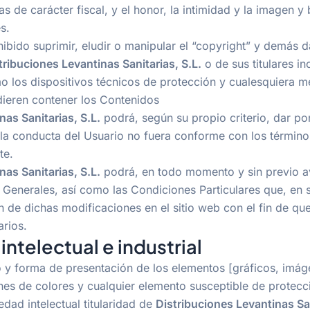
mas de carácter fiscal, y el honor, la intimidad y la imagen
s.
hibido suprimir, eludir o manipular el “copyright” y demás d
tribuciones Levantinas Sanitarias, S.L.
o de sus titulares i
o los dispositivos técnicos de protección y cualesquiera 
ieren contener los Contenidos
nas Sanitarias, S.L.
podrá, según su propio criterio, dar por
 la conducta del Usuario no fuera conforme con los términ
te.
nas Sanitarias, S.L.
podrá, en todo momento y sin previo av
Generales, así como las Condiciones Particulares que, en s
n de dichas modificaciones en el sitio web con el fin de qu
rios.
intelectual e industrial
o y forma de presentación de los elementos [gráficos, imáge
es de colores y cualquier elemento susceptible de protecc
dad intelectual titularidad de
Distribuciones Levantinas San