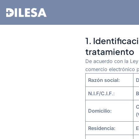
Ir
al
contenido
1. Identifica
tratamiento
De acuerdo con la Ley 
comercio electrónico p
Razón social:
D
N.I.F/C.I.F
.:
B
C
Domicilio:
(
Residencia:
E