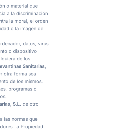
ión o material que
ia a la discriminación
tra la moral, el orden
midad o la imagen de
rdenador, datos, virus,
nto o dispositivo
lquiera de los
evantinas Sanitarias,
er otra forma sea
iento de los mismos.
iones, programas o
os.
rias, S.L.
de otro
 a las normas que
idores, la Propiedad