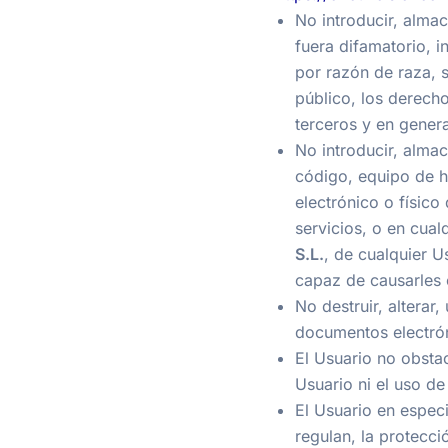
No introducir, almac
fuera difamatorio, i
por razón de raza, s
público, los derecho
terceros y en genera
No introducir, almac
código, equipo de h
electrónico o físico
servicios, o en cua
S.L.
, de cualquier U
capaz de causarles 
No destruir, alterar,
documentos electró
El Usuario no obstac
Usuario ni el uso de
El Usuario en especi
regulan, la protecc