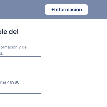
+Información
ble del
nformación y de
d:
erna
46980