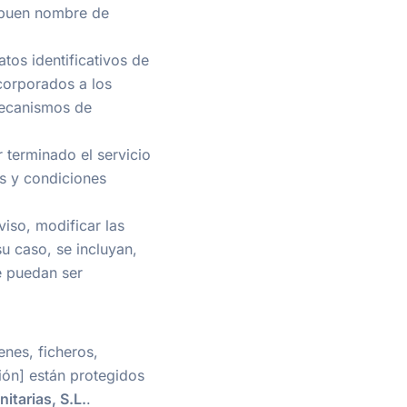
 y buen nombre de
atos identificativos de
ncorporados a los
mecanismos de
 terminado el servicio
os y condiciones
iso, modificar las
u caso, se incluyan,
e puedan ser
nes, ficheros,
ión] están protegidos
itarias, S.L.
.